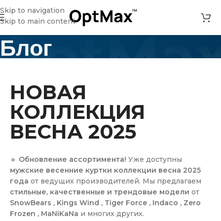
Skip to navigation
Skip to main content
Блог
Главная
»
Новая коллекция весна 2025
НОВАЯ
КОЛЛЕКЦИЯ
ВЕСНА 2025
🔹
Обновление ассортимента!
Уже доступны
мужские весенние куртки коллекции весна 2025
года
от ведущих производителей. Мы предлагаем
стильные, качественные и трендовые модели
от
SnowBears
,
Kings Wind
,
Tiger Force
,
Indaco
,
Zero
Frozen
,
MaNiKaNa
и многих других.