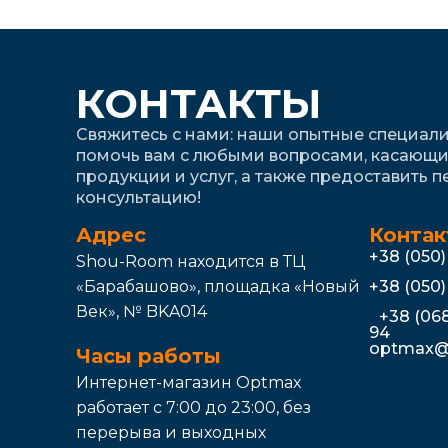
при значительн
комфортное при
мужскую жилет
КОНТАКТЫ
Слои в образе
Свяжитесь с нами: наши опытные специали
помочь вам с любыми вопросами, касающ
Для создания с
продукции и услуг, а также предоставить 
мужскую утеплё
консультацию!
модного, а друг
Адрес
Контак
Решение купит
+38 (050
Shou-Room находится в ТЦ
вида. Вы сможе
«Барабашово», площадка «Новый
+38 (050
карманами. В н
Век», № BKA014
+38 (068
94
Где купить нед
optmax@
Часы работы
Цена на мужски
Интернет-магазин Optmax
подходящее по
работает с 7:00 до 23:00, без
перерыва и выходных