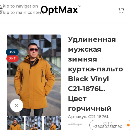
Skip to navigation
Skip to main content
няя куртка-пальто Black Vinyl С21-1876L. Цвет горчичный
Удлиненная
мужская
-15%
зимняя
ХИТ
куртка-пальто
Black Vinyl
С21-1876L.
Цвет
Нажмите, чтобы увеличить
горчичный
Артикул:
С21-1876L
ОПТ:
4100
грн
+380502383190