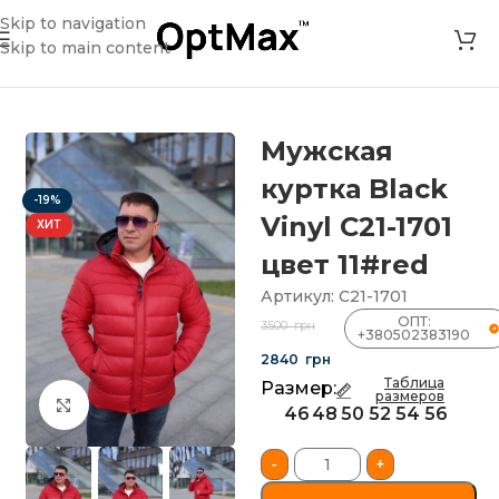
Skip to navigation
Skip to main content
Магазин
»
Мужская куртка Black Vinyl С21-1701 цвет 11#red
Мужская
куртка Black
-19%
Vinyl С21-1701
ХИТ
цвет 11#red
Артикул:
С21-1701
ОПТ:
3500
грн
+380502383190
2840
грн
Таблица
Размер:
размеров
Нажмите, чтобы увеличить
46
48
50
52
54
56
-
+