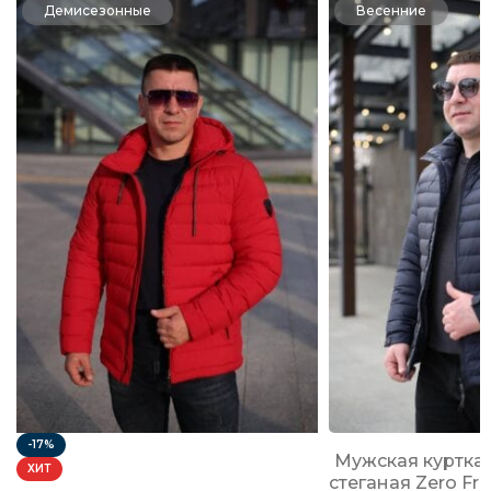
Демисезонные
Весенние
-17%
Мужская куртка
ХИТ
стеганая Zero Fr