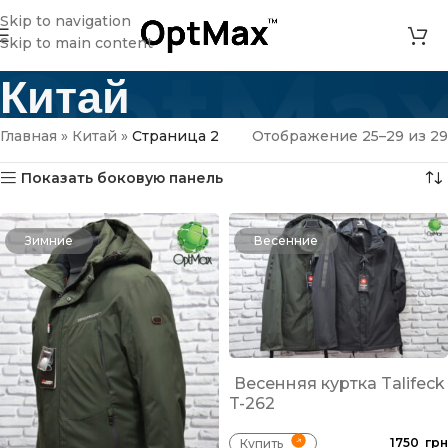
Skip to navigation
Skip to main content
Китай
Главная
»
Китай
»
Страница 2
Отображение 25–29 из 29
Показать боковую панель
Зимние
Весенние
Весенняя куртка Talifeck
T-262
1750
грн
Купить