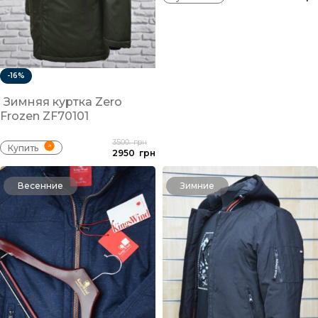
-16%
Зимняя куртка Zero
Frozen ZF70101
3500
грн
Купить
2950
грн
Весенние
Зимние