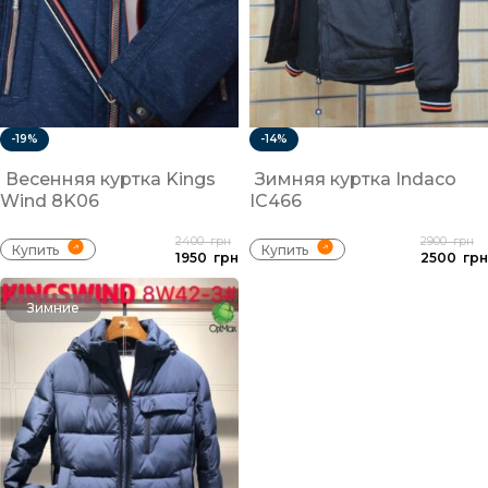
-19%
-14%
Весенняя куртка Kings
Зимняя куртка Indaco
Wind 8K06
IC466
2400
грн
2900
грн
Купить
Купить
1950
грн
2500
грн
Зимние