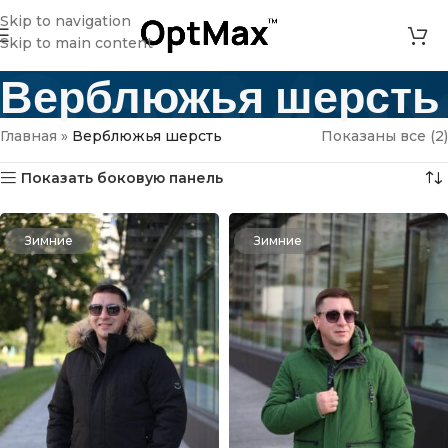
Skip to navigation
Skip to main content
Верблюжья шерсть
Главная
»
Верблюжья шерсть
Показаны все (2)
Показать боковую панель
Зимние
Зимние