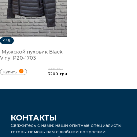
-14%
Мужской пуховик Black
Vinyl Р20-1703
3700
грн
Купить
3200
грн
КОНТАКТЫ
Свяжитесь с нами: наши опытные специалисты
готовы помочь вам с любыми вопросами,