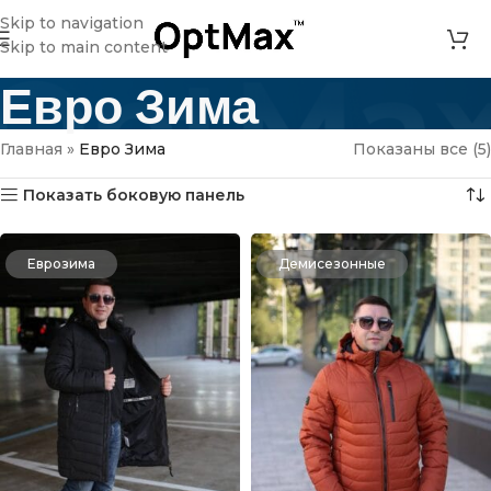
Skip to navigation
Skip to main content
Евро Зима
Главная
»
Евро Зима
Показаны все (5)
Показать боковую панель
Еврозима
Демисезонные