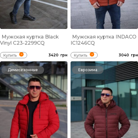
Мужская куртка Black
Мужская куртка INDACO
Vinyl С23-2299CQ
IС1246CQ
3420
грн
3040
грн
Купить
Купить
Демисезонные
Еврозима