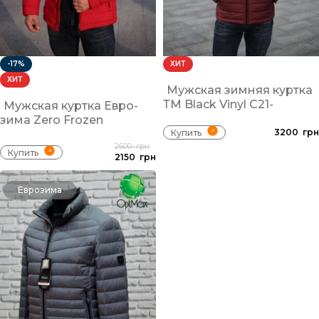
-17%
ХИТ
ХИТ
Мужская зимняя куртка
ТМ Black Vinyl С21-
Мужская куртка Евро-
1870CQ
зима Zero Frozen
3200
грн
ZF70017. красная.
Купить
2600
грн
Купить
2150
грн
Еврозима