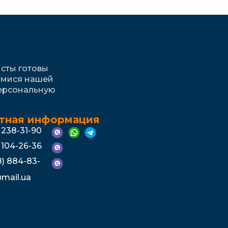
сты готовы
имися нашей
персональную
тная информация
) 238-31-90
) 104-26-36
) 884-83-
mail.ua