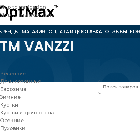
Skip to navigation
Skip to main content
БРЕНДЫ
МАГАЗИН
ОПЛАТА И ДОСТАВКА
ОТЗЫВЫ
КО
TM VANZZI
Одежда
Главная
»
TM VA
Весенние
Товаров, соотв
Демисезонные
Еврозима
Зимние
Куртки
Куртки из рип-стопа
Осенние
Пуховики