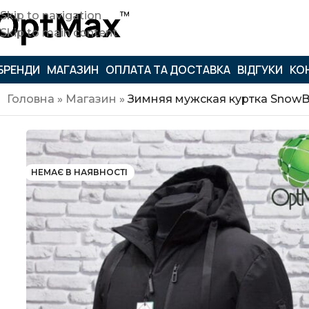
Skip to navigation
Skip to main content
БРЕНДИ
МАГАЗИН
ОПЛАТА ТА ДОСТАВКА
ВІДГУКИ
КО
Головна
»
Магазин
»
Зимняя мужская куртка SnowB
НЕМАЄ В НАЯВНОСТІ