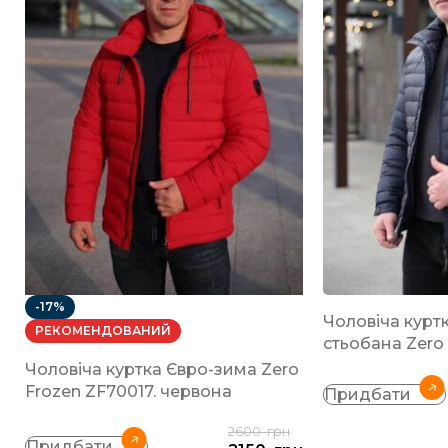
-17%
Чоловіча курт
РЕКОМЕНДОВАНИЙ
стьобана Zero
Чоловіча куртка Євро-зима Zero
Frozen ZF70017. червона
Придбати
2600
грн
Придбати