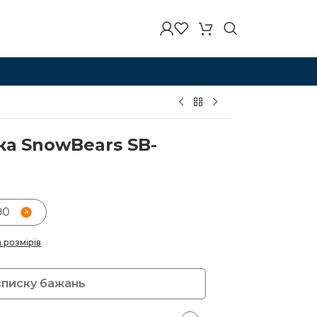
а SnowBears SB-
90
а розмірів
списку бажань