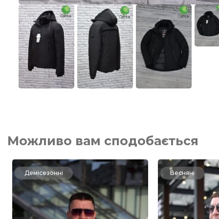
Можливо вам сподобається
Демісезонні
Весняні