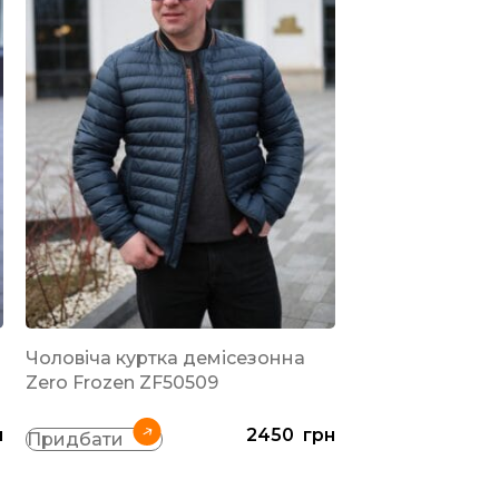
-19%
Чоловіча куртка демісезонна
РЕКОМЕНДОВАН
Zero Frozen ZF50509
Весняна чолові
н
2450
грн
Vinyl ТС21-1806
Придбати
Синій
Придбати