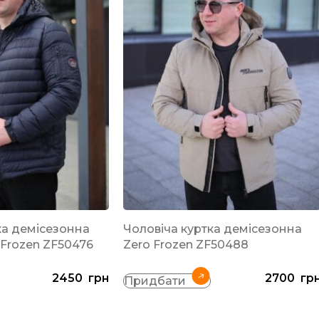
ка демісезонна
Чоловіча куртка демісезонна
 Frozen ZF50476
Zero Frozen ZF50488
2450
грн
2700
гр
Придбати