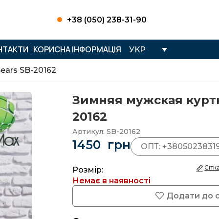
+38 (050) 238-31-90
НТАКТИ
КОРИСНА ІНФОРМАЦІЯ
УКР
ears SB-20162
Зимняя мужская куртк
20162
Артикул:
SB-20162
1450
грн
ОПТ: +3805023831
Сітк
Розмір:
Немає в наявності
Додати до 