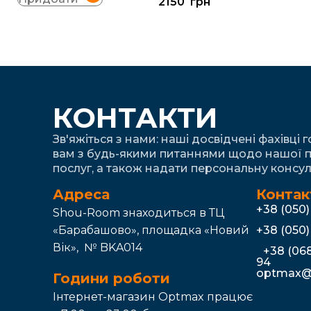
2150
грн
КОНТАКТИ
Зв'яжіться з нами: наші досвідчені фахівці 
вам з будь-якими питаннями щодо нашої п
послуг, а також надати персональну консул
Адреса
Контак
+38 (050
Shou-Room знаходиться в ТЦ
«Барабашово», площадка «Новий
+38 (050
Вік», № BKA014
+38 (068
94
optmax@
Години роботи
Інтернет-магазин Optmax працює