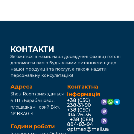
КОНТАКТИ
Зв'яжіться з нами: наші досвідчені фахівці готові
допомогти вам з будь-якими питаннями щодо
нашої продукції та послуг, а також надати
персональну консультацію!
Адреса
Контактна
інформація
Shou-Room знаходиться
+38 (050)
в ТЦ «Барабашово»,
238-31-90
площадка «Новий Вік»,
+38 (050)
№ BKA014
104-26-36
+38 (068)
884-83-94
Години роботи
optmax@mail.ua
Інтернет-магазин Optmax