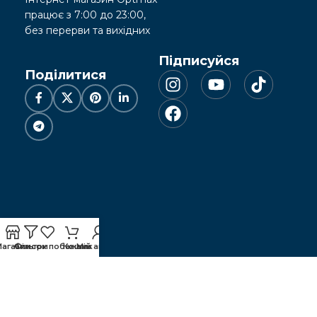
працює з 7:00 до 23:00,
без перерви та вихідних
Підписуйся
Поділитися
Магазин
Фільтри
Список побажань
Кошик
Мій акаунт