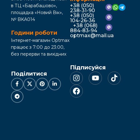
+38 (050)
в ТЦ «Барабашово»,
238-31-90
площадка «Новий Вік»,
+38 (050)
№ BKA014
104-26-36
+38 (068)
884-83-94
Години роботи
optmax@mail.ua
Інтернет-магазин Optmax
працює з 7:00 до 23:00,
без перерви та вихідних
Підписуйся
Поділитися