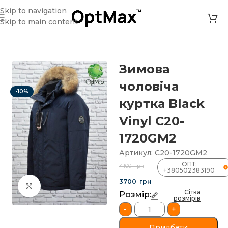
Skip to navigation
Skip to main content
агазин
»
Зимова чоловіча куртка Black Vinyl C20-1720GM2
Зимова
чоловіча
-10%
куртка Black
Vinyl C20-
1720GM2
Артикул:
C20-1720GM2
ОПТ:
4100
грн
+380502383190
3700
грн
Клацніть, щоб збільшити
Сітка
Розмір:
розмірів
-
+
Придбати