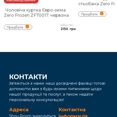
РЕКОМЕНДОВАНИЙ
стьобана Zero Fr
Чоловіча куртка Євро-зима
Придбати
Zero Frozen ZF70017. червона
2600
грн
Придбати
2150
грн
КОНТАКТИ
Зв'яжіться з нами: наші досвідчені фахівці готові
допомогти вам з будь-якими питаннями щодо
нашої продукції та послуг, а також надати
персональну консультацію!
Адреса
Контактна
інформація
Shou-Room знаходиться