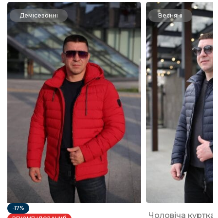
Демісезонні
Весняні
-17%
Чоловіча куртка