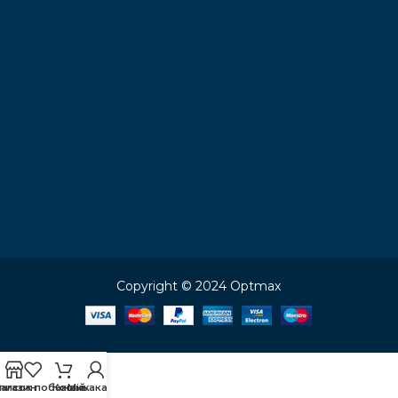
Copyright © 2024 Optmax
писок побажань
агазин
Кошик
Мій акаунт