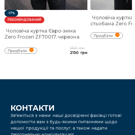
-17%
Чоловіча куртка
РЕКОМЕНДОВАНИЙ
стьобана Zero Fr
Чоловіча куртка Євро-зима
Придбати
Zero Frozen ZF70017. червона
2600
грн
Придбати
2150
грн
КОНТАКТИ
Зв'яжіться з нами: наші досвідчені фахівці готові
допомогти вам з будь-якими питаннями щодо
нашої продукції та послуг, а також надати
персональну консультацію!