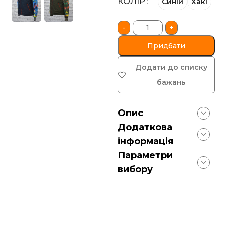
КОЛІР
Синiй
Хакі
-
+
Придбати
Додати до списку
бажань
Опис
Додаткова
інформація
Параметри
вибору