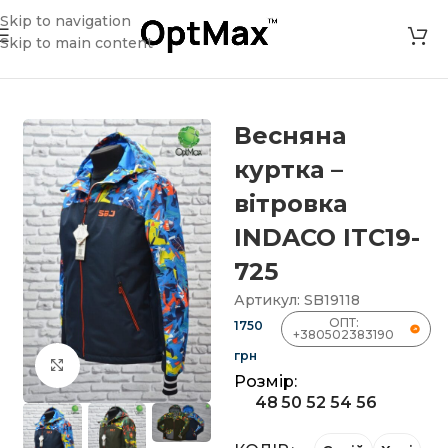
Skip to navigation
Skip to main content
а
»
Магазин
»
Весняна куртка – вітровка INDACO ITC19-725
Весняна
куртка –
вітровка
INDACO ITC19-
725
Артикул:
SB19118
ОПТ:
1750
+380502383190
грн
Клацніть, щоб збільшити
Розмір:
48
50
52
54
56