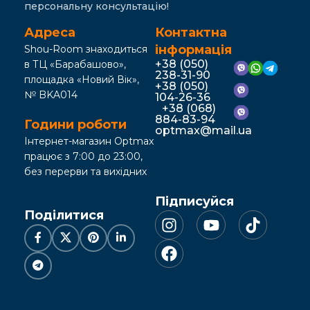
персональну консультацію!
Адреса
Контактна
інформація
Shou-Room знаходиться
+38 (050)
в ТЦ «Барабашово»,
238-31-90
площадка «Новий Вік»,
+38 (050)
№ BKA014
104-26-36
+38 (068)
884-83-94
Години роботи
optmax@mail.ua
Інтернет-магазин Optmax
працює з 7:00 до 23:00,
без перерви та вихідних
Підписуйся
Поділитися