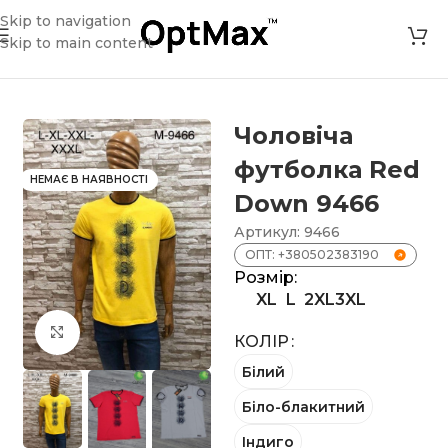
Skip to navigation
Skip to main content
Головна
»
Магазин
»
Чоловіча футболка Red Dоwn 9466
Чоловіча
футболка Red
НЕМАЄ В НАЯВНОСТІ
Dоwn 9466
Артикул:
9466
ОПТ: +380502383190
Розмір:
XL
L
2XL
3XL
Клацніть, щоб збільшити
КОЛІР
Білий
Біло-блакитний
Індиго