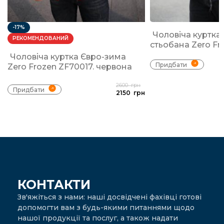
-17%
Чоловіча куртка
РЕКОМЕНДОВАНИЙ
стьобана Zero Fr
Чоловіча куртка Євро-зима
Придбати
Zero Frozen ZF70017. червона
2600
грн
Придбати
2150
грн
КОНТАКТИ
Зв'яжіться з нами: наші досвідчені фахівці готові
допомогти вам з будь-якими питаннями щодо
нашої продукції та послуг, а також надати