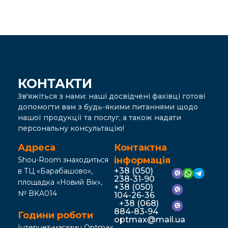
КОНТАКТИ
Зв'яжіться з нами: наші досвідчені фахівці готові
допомогти вам з будь-якими питаннями щодо
нашої продукції та послуг, а також надати
персональну консультацію!
Адреса
Контактна
інформація
Shou-Room знаходиться
+38 (050)
в ТЦ «Барабашово»,
238-31-90
площадка «Новий Вік»,
+38 (050)
№ BKA014
104-26-36
+38 (068)
884-83-94
Години роботи
optmax@mail.ua
Інтернет-магазин Optmax