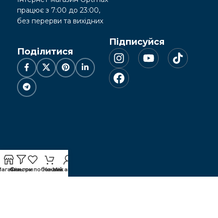
працює з 7:00 до 23:00,
без перерви та вихідних
Підписуйся
Поділитися
Магазин
Фільтри
Список побажань
Кошик
Мій акаунт