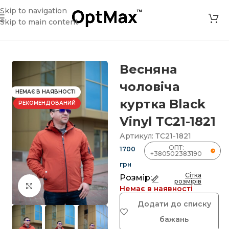
Skip to navigation
Skip to main content
»
Магазин
»
Весняна чоловіча куртка Black Vinyl ТС21-1821
Весняна
чоловіча
НЕМАЄ В НАЯВНОСТІ
куртка Black
РЕКОМЕНДОВАНИЙ
Vinyl ТС21-1821
Артикул:
ТС21-1821
ОПТ:
1700
+380502383190
грн
Сітка
Розмір:
розмірів
Клацніть, щоб збільшити
Немає в наявності
Додати до списку
бажань