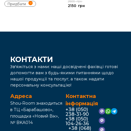
2600
грн
Придбати
2150
грн
КОНТАКТИ
Зв'яжіться з нами: наші досвідчені фахівці готові
допомогти вам з будь-якими питаннями щодо
нашої продукції та послуг, а також надати
персональну консультацію!
Адреса
Контактна
інформація
Shou-Room знаходиться
+38 (050)
в ТЦ «Барабашово»,
238-31-90
площадка «Новий Вік»,
+38 (050)
№ BKA014
104-26-36
+38 (068)