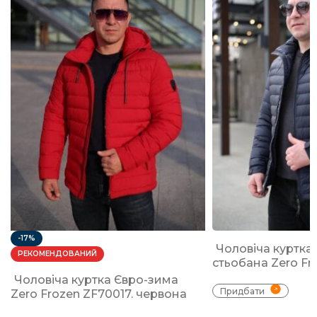
-17%
Чоловіча куртка
РЕКОМЕНДОВАНИЙ
стьобана Zero Fr
Чоловіча куртка Євро-зима
Придбати
Zero Frozen ZF70017. червона