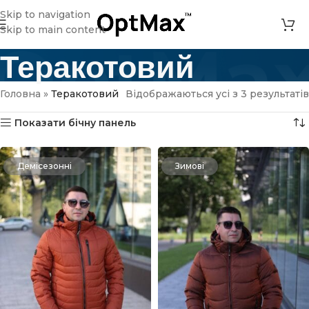
Skip to navigation
Skip to main content
Теракотовий
Головна
»
Теракотовий
Відображаються усі з 3 результатів
Показати бічну панель
Демісезонні
Зимові