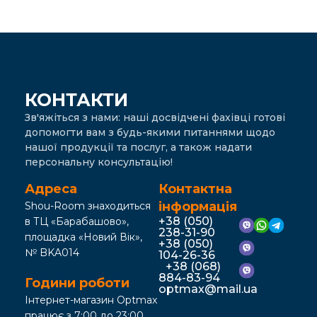
КОНТАКТИ
Зв'яжіться з нами: наші досвідчені фахівці готові
допомогти вам з будь-якими питаннями щодо
нашої продукції та послуг, а також надати
персональну консультацію!
Адреса
Контактна
інформація
Shou-Room знаходиться
+38 (050)
в ТЦ «Барабашово»,
238-31-90
площадка «Новий Вік»,
+38 (050)
№ BKA014
104-26-36
+38 (068)
884-83-94
Години роботи
optmax@mail.ua
Інтернет-магазин Optmax
працює з 7:00 до 23:00,