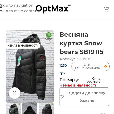
Skip to navigation
Skip to main content
Головна
»
Магазин
»
Весняна куртка Snow bears SB19115
Весняна
куртка Snow
НЕМАЄ В НАЯВНОСТІ
bears SB19115
Артикул:
SB19115
ОПТ:
1250
+380502383190
грн
Сітка
Розмір:
розмірів
Немає в наявності
Додати до списку
Клацніть, щоб збільшити
бажань