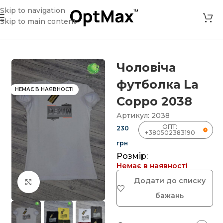
Skip to navigation
Skip to main content
Головна
»
Магазин
»
Чоловіча футболка La Coppo 2038
Чоловіча
футболка La
НЕМАЄ В НАЯВНОСТІ
Coppo 2038
Артикул:
2038
ОПТ:
230
+380502383190
грн
Розмір:
Немає в наявності
Додати до списку
Клацніть, щоб збільшити
бажань