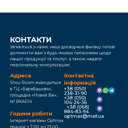
КОНТАКТИ
Зв'яжіться з нами: наші досвідчені фахівці готові
допомогти вам з будь-якими питаннями щодо
нашої продукції та послуг, а також надати
персональну консультацію!
Адреса
Контактна
інформація
Shou-Room знаходиться
+38 (050)
в ТЦ «Барабашово»,
238-31-90
площадка «Новий Вік»,
+38 (050)
№ BKA014
104-26-36
+38 (068)
884-83-94
Години роботи
optmax@mail.ua
Інтернет-магазин Optmax
працює з 7:00 до 23:00,