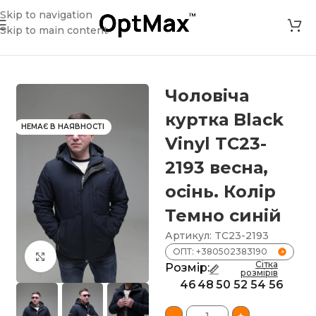
Skip to navigation
Skip to main content
ртка Black Vinyl TC23-2193 весна, осінь. Колір Темно синій
Чоловіча
куртка Black
НЕМАЄ В НАЯВНОСТІ
Vinyl TC23-
2193 весна,
осінь. Колір
Темно синій
Артикул:
TC23-2193
ОПТ: +380502383190
Клацніть, щоб збільшити
Сітка
Розмір:
розмірів
46
48
50
52
54
56