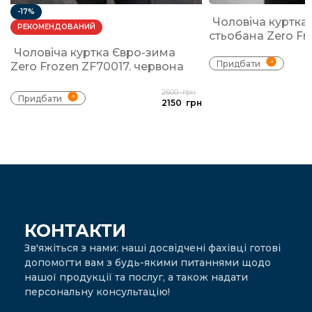
-17%
Чоловіча куртка
РЕКОМЕНДОВАНИЙ
стьобана Zero Fr
Чоловіча куртка Євро-зима
Придбати
Zero Frozen ZF70017. червона
2600
грн
Придбати
2150
грн
КОНТАКТИ
Зв'яжіться з нами: наші досвідчені фахівці готові
допомогти вам з будь-якими питаннями щодо
нашої продукції та послуг, а також надати
персональну консультацію!