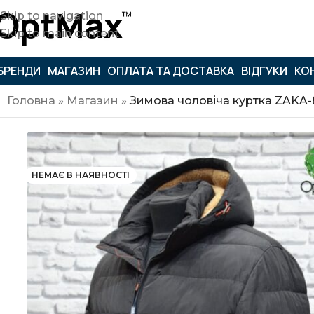
Skip to navigation
Skip to main content
БРЕНДИ
МАГАЗИН
ОПЛАТА ТА ДОСТАВКА
ВІДГУКИ
КО
Головна
»
Магазин
»
Зимова чоловіча куртка ZAKA
НЕМАЄ В НАЯВНОСТІ