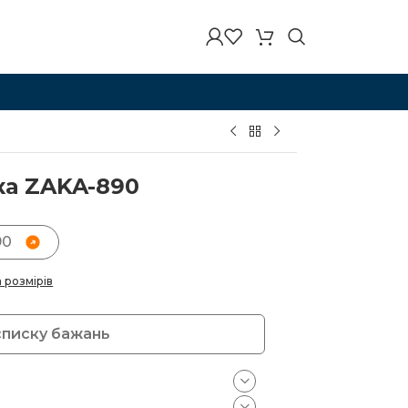
ка ZAKA-890
90
а розмірів
списку бажань