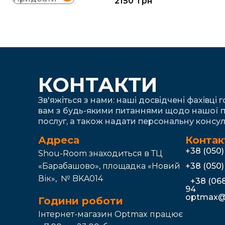
2150
грн
КОНТАКТИ
Зв'яжіться з нами: наші досвідчені фахівці 
вам з будь-якими питаннями щодо нашої п
послуг, а також надати персональну консул
Адреса
Контак
+38 (050
Shou-Room знаходиться в ТЦ
«Барабашово», площадка «Новий
+38 (050
Вік», № BKA014
+38 (068
94
optmax@
Години роботи
Інтернет-магазин Optmax працює