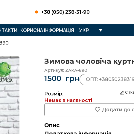
+38 (050) 238-31-90
НТАКТИ
КОРИСНА ІНФОРМАЦІЯ
УКР
-890
Зимова чоловіча курт
Артикул:
ZAKA-890
1500
грн
ОПТ: +3805023831
Сітк
Розмір:
Немає в наявності
Додати до 
Опис
Додаткова інформація