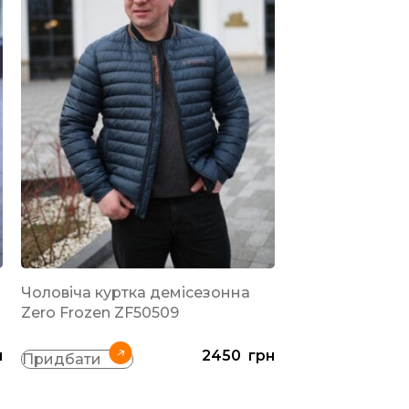
-19%
Чоловіча куртка демісезонна
РЕКОМЕНДОВАН
Zero Frozen ZF50509
Весняна чолові
н
2450
грн
Vinyl ТС21-1806
Придбати
Синій
Придбати