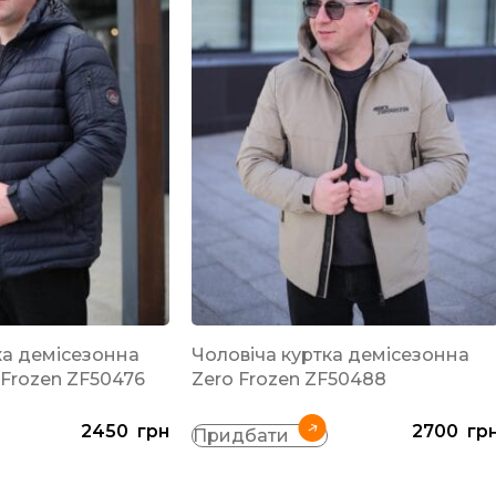
ка демісезонна
Чоловіча куртка демісезонна
 Frozen ZF50476
Zero Frozen ZF50488
2450
грн
2700
гр
Придбати