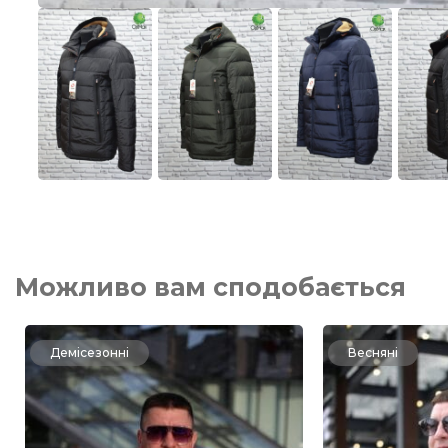
Можливо вам сподобається
Демісезонні
Весняні