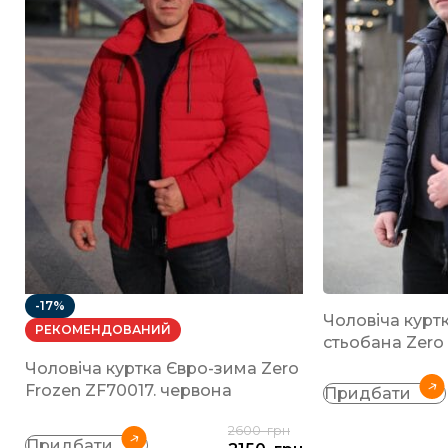
-17%
Чоловіча курт
РЕКОМЕНДОВАНИЙ
стьобана Zero
Чоловіча куртка Євро-зима Zero
Frozen ZF70017. червона
Придбати
2600
грн
Придбати