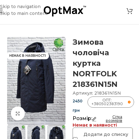
Skip to navigation
Skip to main content
»
Магазин
»
Зимова чоловіча куртка NORTFOLK 218361N15N
Зимова
чоловіча
НЕМАЄ В НАЯВНОСТІ
куртка
NORTFOLK
218361N15N
Артикул:
218361N15N
ОПТ:
2450
+380502383190
грн
Клацніть, щоб збільшити
Сітка
Розмір:
розмірів
Немає в наявності
Додати до списку