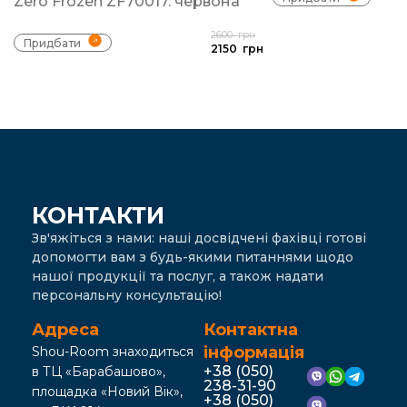
Zero Frozen ZF70017. червона
2600
грн
Придбати
2150
грн
КОНТАКТИ
Зв'яжіться з нами: наші досвідчені фахівці готові
допомогти вам з будь-якими питаннями щодо
нашої продукції та послуг, а також надати
персональну консультацію!
Адреса
Контактна
інформація
Shou-Room знаходиться
+38 (050)
в ТЦ «Барабашово»,
238-31-90
площадка «Новий Вік»,
+38 (050)