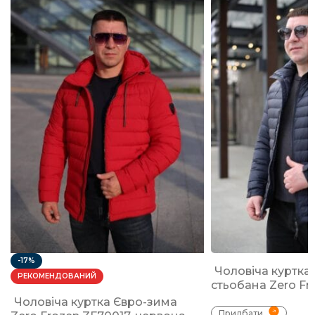
-17%
Чоловіча куртка
РЕКОМЕНДОВАНИЙ
стьобана Zero Fr
Чоловіча куртка Євро-зима
Придбати