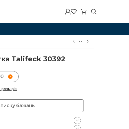
ка Talifeck 30392
90
а розмірів
списку бажань