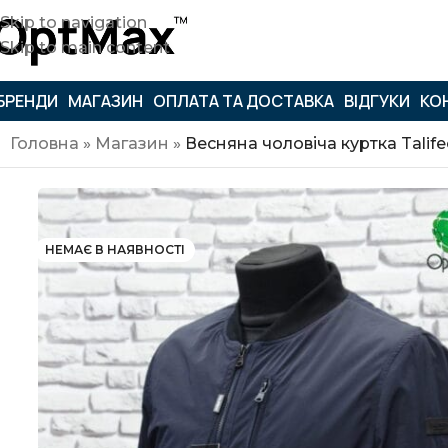
Skip to navigation
Skip to main content
БРЕНДИ
МАГАЗИН
ОПЛАТА ТА ДОСТАВКА
ВІДГУКИ
КО
Головна
»
Магазин
»
Весняна чоловіча куртка Talif
НЕМАЄ В НАЯВНОСТІ