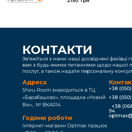
2150
грн
КОНТАКТИ
Зв'яжіться з нами: наші досвідчені фахівці 
вам з будь-якими питаннями щодо нашої п
послуг, а також надати персональну консул
Адреса
Контак
+38 (050
Shou-Room знаходиться в ТЦ
«Барабашово», площадка «Новий
+38 (050
Вік», № BKA014
+38 (068
94
optmax@
Години роботи
Інтернет-магазин Optmax працює