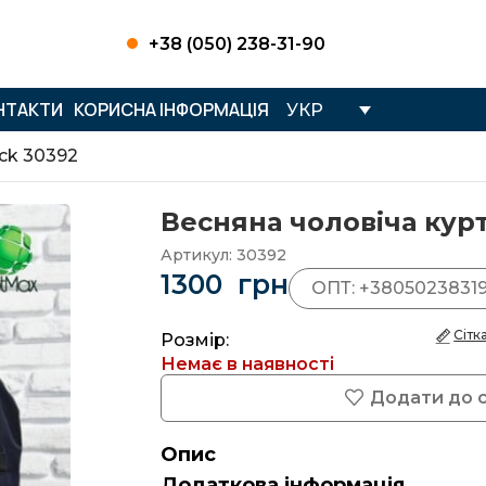
+38 (050) 238-31-90
НТАКТИ
КОРИСНА ІНФОРМАЦІЯ
УКР
eck 30392
Весняна чоловіча курт
Артикул:
30392
1300
грн
ОПТ: +3805023831
Сітк
Розмір:
Немає в наявності
Додати до 
Опис
Додаткова інформація