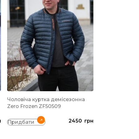
-19%
Чоловіча куртка демісезонна
РЕКОМЕНДОВАН
Zero Frozen ZF50509
Весняна чолові
н
2450
грн
Vinyl ТС21-1806
Придбати
Синій
Придбати