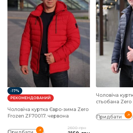
-17%
Чоловіча курт
РЕКОМЕНДОВАНИЙ
стьобана Zero
Чоловіча куртка Євро-зима Zero
Frozen ZF70017. червона
Придбати
2600
грн
Придбати