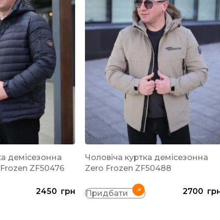
ка демісезонна
Чоловіча куртка демісезонна
 Frozen ZF50476
Zero Frozen ZF50488
2450
грн
2700
гр
Придбати