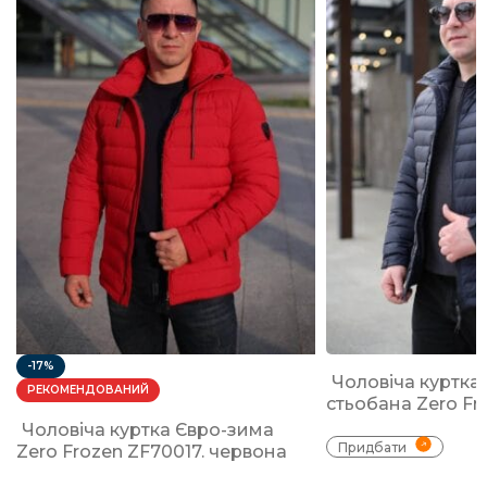
-17%
Чоловіча куртка
РЕКОМЕНДОВАНИЙ
стьобана Zero Fr
Чоловіча куртка Євро-зима
Придбати
Zero Frozen ZF70017. червона