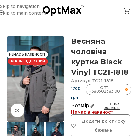
Skip to navigation
Skip to main content
»
Магазин
»
Весняна чоловіча куртка Black Vinyl ТС21-1818
Весняна
чоловіча
НЕМАЄ В НАЯВНОСТІ
куртка Black
РЕКОМЕНДОВАНИЙ
Vinyl ТС21-1818
Артикул:
ТС21-1818
ОПТ:
1700
+380502383190
грн
Сітка
Розмір:
розмірів
Клацніть, щоб збільшити
Немає в наявності
Додати до списку
бажань