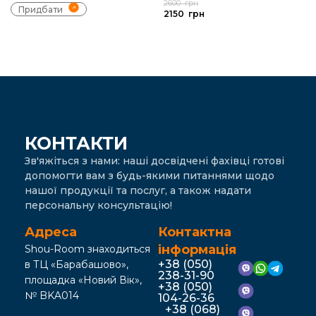
2600
грн
Придбати
2150
грн
КОНТАКТИ
Зв'яжіться з нами: наші досвідчені фахівці готові
допомогти вам з будь-якими питаннями щодо
нашої продукції та послуг, а також надати
персональну консультацію!
Адреса
Контактна
інформація
Shou-Room знаходиться
+38 (050)
в ТЦ «Барабашово»,
238-31-90
площадка «Новий Вік»,
+38 (050)
№ BKA014
104-26-36
+38 (068)