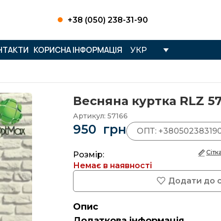
+38 (050) 238-31-90
НТАКТИ
КОРИСНА ІНФОРМАЦІЯ
УКР
Весняна куртка RLZ 57
Артикул:
57166
950
грн
ОПТ: +38050238319
Сітк
Розмір:
Немає в наявності
Додати до 
Опис
Додаткова інформація