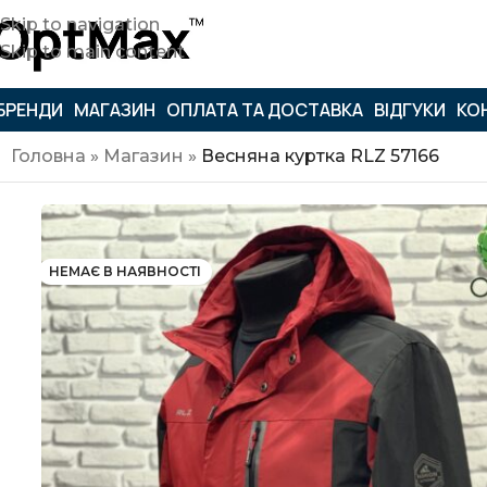
Skip to navigation
Skip to main content
БРЕНДИ
МАГАЗИН
ОПЛАТА ТА ДОСТАВКА
ВІДГУКИ
КО
Головна
»
Магазин
»
Весняна куртка RLZ 57166
НЕМАЄ В НАЯВНОСТІ