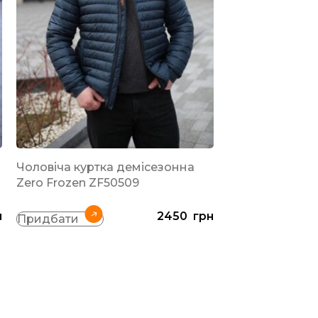
-19%
Чоловіча куртка демісезонна
РЕКОМЕНДОВАН
Zero Frozen ZF50509
Весняна чолові
н
2450
грн
Vinyl ТС21-1806
Придбати
Синій
Придбати