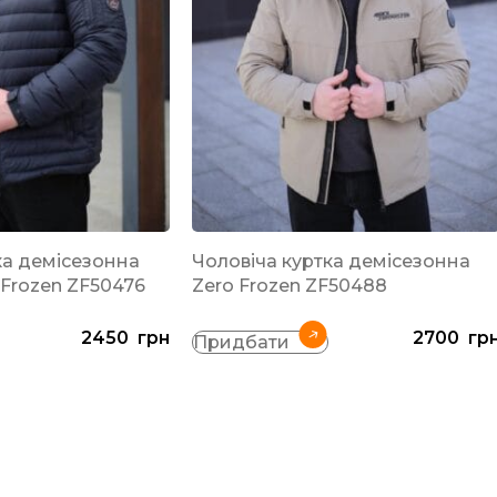
ка демісезонна
Чоловіча куртка демісезонна
 Frozen ZF50476
Zero Frozen ZF50488
2450
грн
2700
гр
Придбати