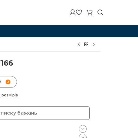
166
0
а розмірів
списку бажань