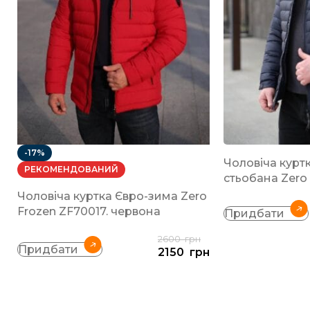
-17%
Чоловіча курт
РЕКОМЕНДОВАНИЙ
стьобана Zero
Чоловіча куртка Євро-зима Zero
Frozen ZF70017. червона
Придбати
2600
грн
Придбати
2150
грн