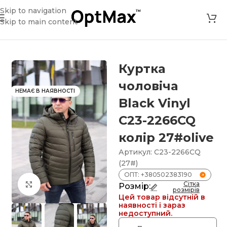
Skip to navigation
Skip to main content
ин
»
Куртка чоловіча Black Vinyl C23-2266CQ колір 27#olive
Куртка
чоловіча
НЕМАЄ В НАЯВНОСТІ
Black Vinyl
C23-2266CQ
колір 27#olive
Артикул:
C23-2266CQ
(27#)
ОПТ: +380502383190
Сітка
Клацніть, щоб збільшити
Розмір:
розмірів
Цей товар відсутній в
наявності і зараз
недоступний.