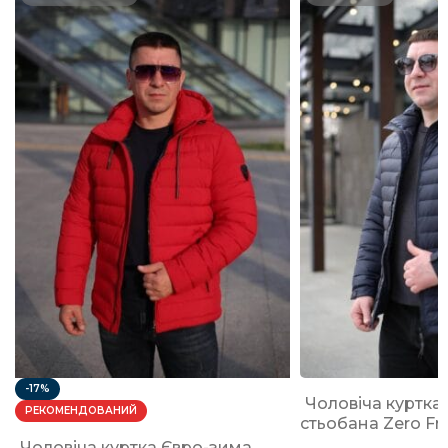
-17%
Чоловіча куртка
РЕКОМЕНДОВАНИЙ
стьобана Zero Fr
Чоловіча куртка Євро-зима