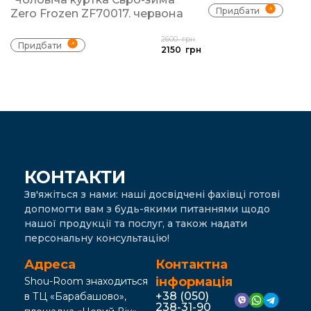
Придбати
Zero Frozen ZF70017. червона
2600
грн
Придбати
2150
грн
КОНТАКТИ
Зв'яжіться з нами: наші досвідчені фахівці готові
допомогти вам з будь-якими питаннями щодо
нашої продукції та послуг, а також надати
персональну консультацію!
Адреса
Контактна
інформація
Shou-Room знаходиться
+38 (050)
в ТЦ «Барабашово»,
238-31-90