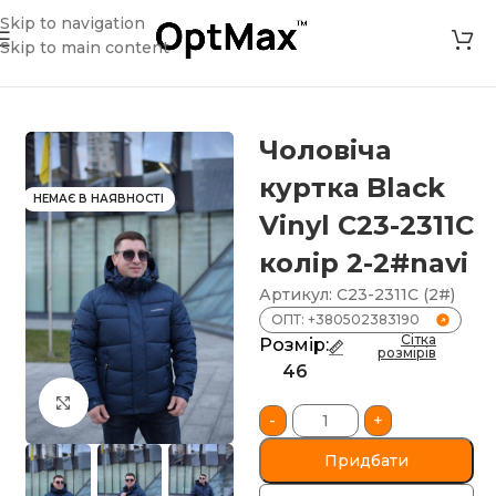
Skip to navigation
Skip to main content
зин
»
Чоловіча куртка Black Vinyl С23-2311С колір 2-2#navi
Чоловіча
куртка Black
НЕМАЄ В НАЯВНОСТІ
Vinyl С23-2311С
колір 2-2#navi
Артикул:
С23-2311С (2#)
ОПТ: +380502383190
Сітка
Розмір:
розмірів
46
Клацніть, щоб збільшити
-
+
Придбати