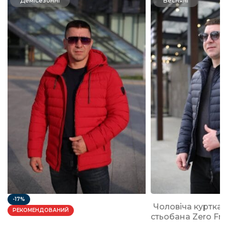
Демісезонні
Весняні
-17%
Чоловіча куртка
РЕКОМЕНДОВАНИЙ
стьобана Zero Fr