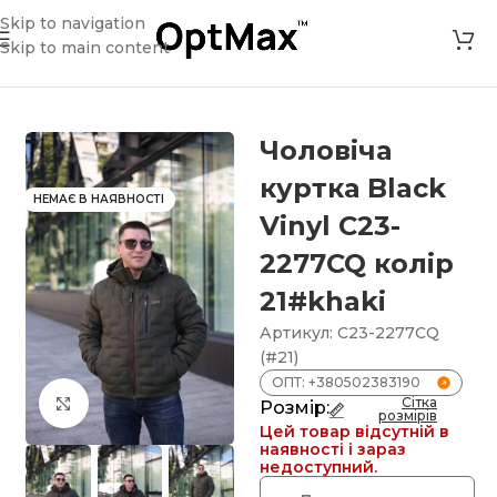
Skip to navigation
Skip to main content
н
»
Чоловіча куртка Black Vinyl С23-2277CQ колір 21#khaki
Чоловіча
куртка Black
НЕМАЄ В НАЯВНОСТІ
Vinyl С23-
2277CQ колір
21#khaki
Артикул:
С23-2277CQ
(#21)
ОПТ: +380502383190
Сітка
Клацніть, щоб збільшити
Розмір:
розмірів
Цей товар відсутній в
наявності і зараз
недоступний.