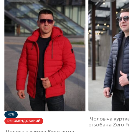
-17%
Чоловіча куртка
РЕКОМЕНДОВАНИЙ
стьобана Zero Fr
Чоловіча куртка Євро-зима