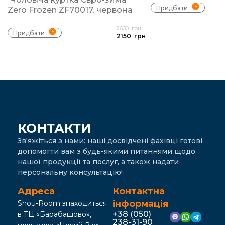
Придбати
Zero Frozen ZF70017. червона
2600
грн
Придбати
2150
грн
КОНТАКТИ
Зв'яжіться з нами: наші досвідчені фахівці готові
допомогти вам з будь-якими питаннями щодо
нашої продукції та послуг, а також надати
персональну консультацію!
Адреса
Контактна
інформація
Shou-Room знаходиться
+38 (050)
в ТЦ «Барабашово»,
238-31-90