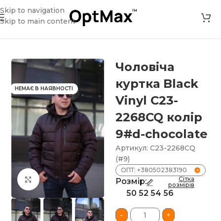
Skip to navigation
Skip to main content
ловіча куртка Black Vinyl С23-2268CQ колір 9#d-chocolate
Чоловіча
куртка Black
НЕМАЄ В НАЯВНОСТІ
Vinyl С23-
2268CQ колір
9#d-chocolate
Артикул:
С23-2268CQ
(#9)
ОПТ: +380502383190
Сітка
Клацніть, щоб збільшити
Розмір:
розмірів
50
52
54
56
-
+