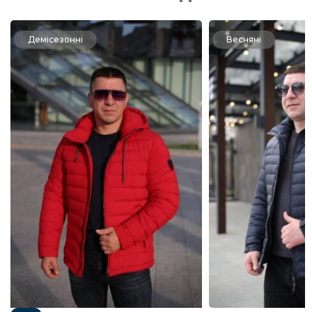
Демісезонні
Весняні