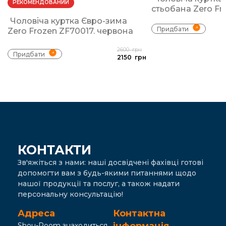
РЕКОМЕНДОВАНИЙ
стьобана Zero Fr
Чоловіча куртка Євро-зима
Придбати
Zero Frozen ZF70017. червона
2600
грн
Придбати
2150
грн
КОНТАКТИ
Зв'яжіться з нами: наші досвідчені фахівці готові
допомогти вам з будь-якими питаннями щодо
нашої продукції та послуг, а також надати
персональну консультацію!
Адреса
Контактна
Shou-Room знаходиться