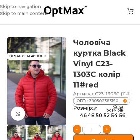
Skip to navigation
Skip to main content
газин
»
Чоловіча куртка Black Vinyl С23-1303С колір 11#red
Чоловіча
куртка Black
НЕМАЄ В НАЯВНОСТІ
Vinyl С23-
1303С колір
11#red
Артикул:
С23-1303С (11#)
ОПТ: +380502383190
Сітка
Розмір:
розмірів
Клацніть, щоб збільшити
46
48
50
52
54
56
-
+