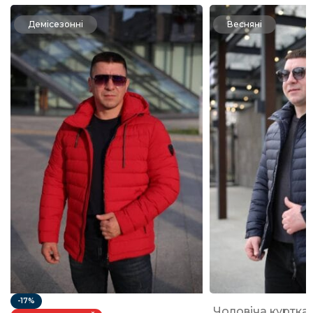
Демісезонні
Весняні
-17%
Чоловіча куртка