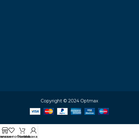
Copyright © 2024 Optmax
писок побажань
агазин
Кошик
Мій акаунт